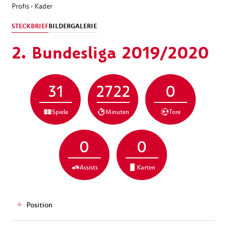
Profis
Kader
›
STECKBRIEF
BILDERGALERIE
2. Bundesliga 2019/2020
31
2722
0
Spiele
Minuten
Tore
0
0
Assists
Karten
Position