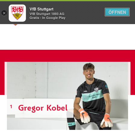
VfB Stuttgart
ÖFFNEN
×
VfB Stuttgart 1893 AG
Menü
Gratis - In Google Play
Gregor Kobel
1