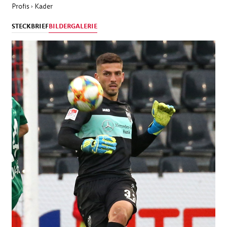
Profis
Kader
›
STECKBRIEF
BILDERGALERIE