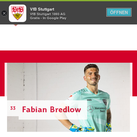
VfB Stuttgart
ÖFFNEN
×
VfB Stuttgart 1893 AG
Menü
Gratis - In Google Play
Fabian Bredlow
33