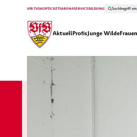
VfB TV
SHOP
TICKETS
ARENA
SERVICE
BILDUNG
Aktuell
Profis
Junge Wilde
Fraue