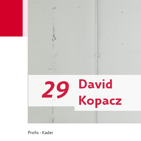
29
David
Kopacz
Profis
Kader
›