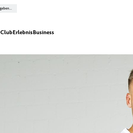
n
Club
Erlebnis
Business