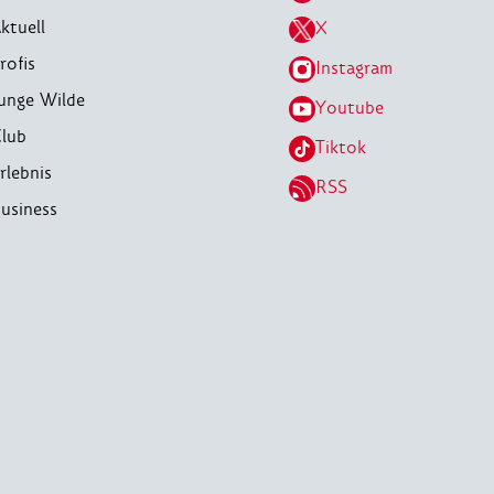
ktuell
X
rofis
Instagram
unge Wilde
Youtube
lub
Tiktok
rlebnis
RSS
usiness