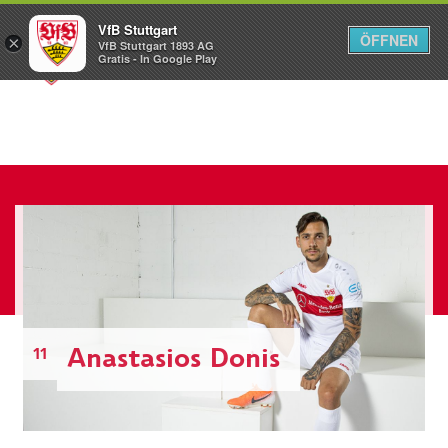
VfB Stuttgart
ÖFFNEN
×
VfB Stuttgart 1893 AG
Menü
Gratis - In Google Play
Anastasios Donis
11