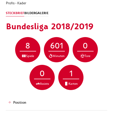
Profis
Kader
›
STECKBRIEF
BILDERGALERIE
Bundesliga 2018/2019
8
601
0
Spiele
Minuten
Tore
0
1
Assists
Karten
Position