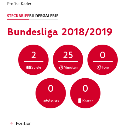
Profis
Kader
›
STECKBRIEF
BILDERGALERIE
Bundesliga 2018/2019
2
25
0
Spiele
Minuten
Tore
0
0
Assists
Karten
Position