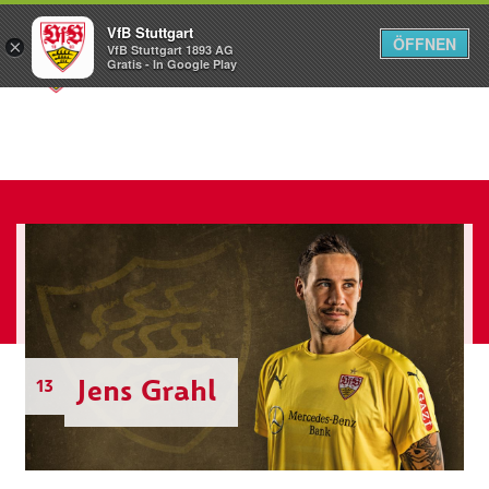
VfB Stuttgart
ÖFFNEN
×
VfB Stuttgart 1893 AG
Menü
Gratis - In Google Play
Jens Grahl
13