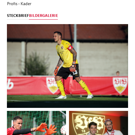
Profis
Kader
›
STECKBRIEF
BILDERGALERIE