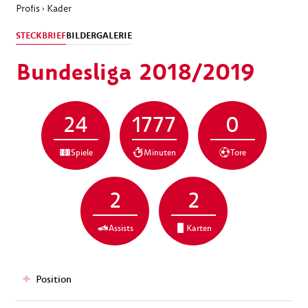
Profis
Kader
›
STECKBRIEF
BILDERGALERIE
Bundesliga 2018/2019
24
1777
0
Spiele
Minuten
Tore
2
2
Assists
Karten
Position