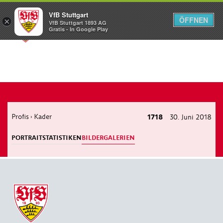
VfB Stuttgart
ÖFFNEN
×
VfB Stuttgart 1893 AG
Menü
Gratis - In Google Play
Profis
Kader
1718
30. Juni 2018
›
PORTRAIT
STATISTIKEN
BILDERGALERIEN