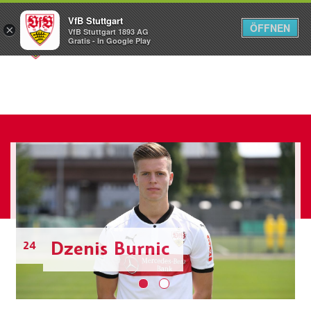
VfB Stuttgart
ÖFFNEN
×
VfB Stuttgart 1893 AG
Menü
Gratis - In Google Play
Dzenis Burnic
24