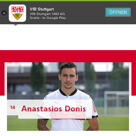
VfB Stuttgart
ÖFFNEN
×
VfB Stuttgart 1893 AG
Menü
Gratis - In Google Play
Anastasios Donis
14