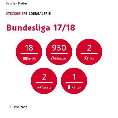
Profis
Kader
›
STECKBRIEF
BILDERGALERIE
Bundesliga 17/18
18
950
2
Spiele
Minuten
Tore
2
1
Assists
Karten
Position