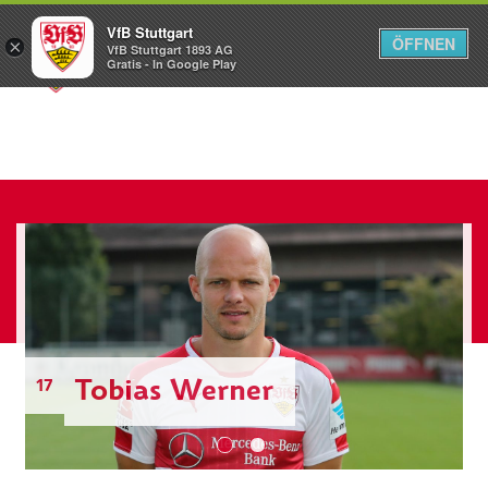
VfB Stuttgart
ÖFFNEN
×
VfB Stuttgart 1893 AG
Menü
Gratis - In Google Play
Tobias Werner
17
1