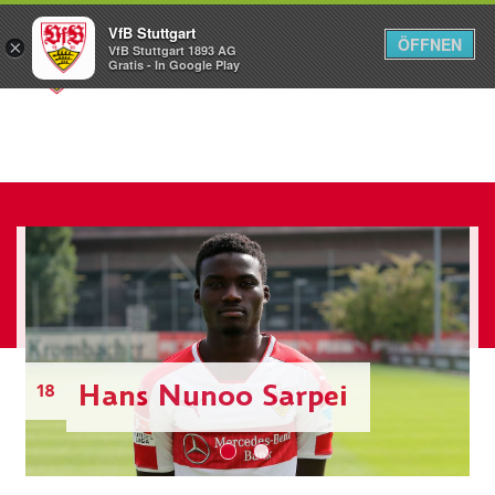
VfB Stuttgart
ÖFFNEN
×
VfB Stuttgart 1893 AG
Menü
Gratis - In Google Play
Hans Nunoo Sarpei
18
1