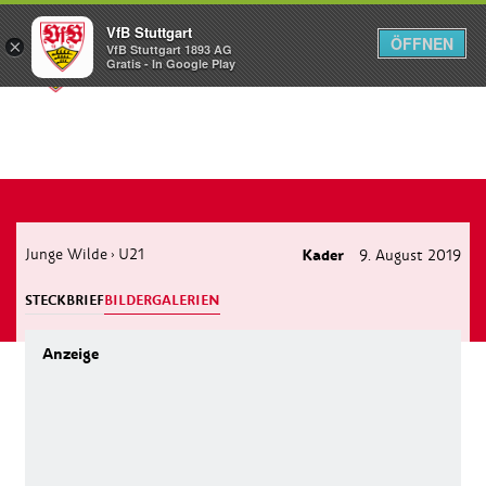
VfB Stuttgart
ÖFFNEN
×
VfB Stuttgart 1893 AG
Menü
Gratis - In Google Play
Junge Wilde
U21
Kader
9. August 2019
›
STECKBRIEF
BILDERGALERIEN