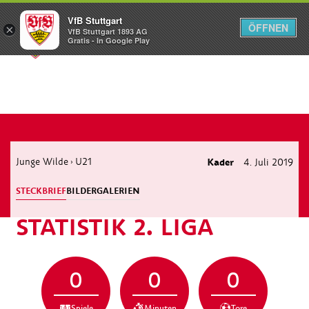
VfB Stuttgart
ÖFFNEN
×
VfB Stuttgart 1893 AG
Menü
Gratis - In Google Play
Junge Wilde
U21
Kader
4. Juli 2019
›
STECKBRIEF
BILDERGALERIEN
STATISTIK 2. LIGA
0
0
0
Spiele
Minuten
Tore