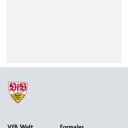
VfB Welt
Formales