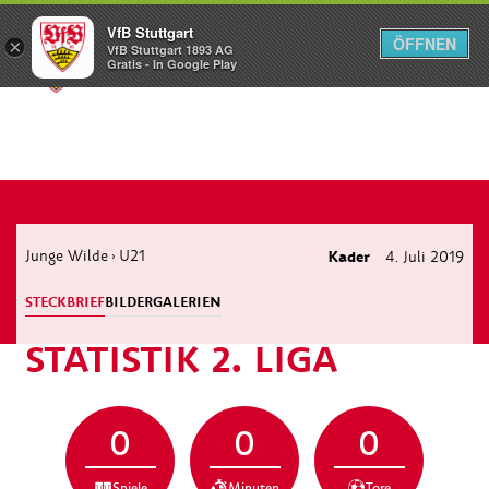
VfB Stuttgart
ÖFFNEN
×
VfB Stuttgart 1893 AG
Menü
Gratis - In Google Play
Junge Wilde
U21
Kader
4. Juli 2019
›
STECKBRIEF
BILDERGALERIEN
STATISTIK 2. LIGA
0
0
0
Spiele
Minuten
Tore