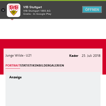
VfB Stuttgart
ÖFFNEN
×
VfB Stuttgart 1893 AG
Menü
Gratis - In Google Play
Junge Wilde
U21
Kader
25. Juli 2018
›
PORTRAIT
STATISTIKEN
BILDERGALERIEN