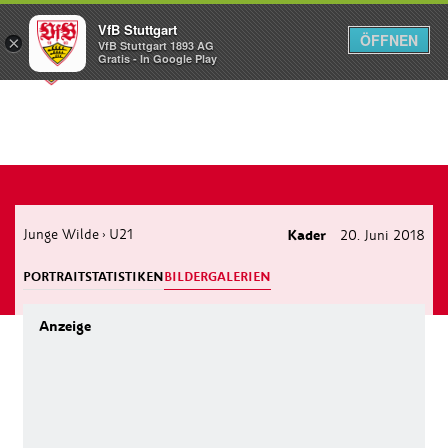
VfB Stuttgart
ÖFFNEN
×
VfB Stuttgart 1893 AG
Menü
Gratis - In Google Play
Junge Wilde
U21
Kader
20. Juni 2018
›
PORTRAIT
STATISTIKEN
BILDERGALERIEN