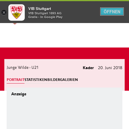
VfB Stuttgart
ÖFFNEN
×
VfB Stuttgart 1893 AG
Menü
Gratis - In Google Play
Junge Wilde
U21
Kader
20. Juni 2018
›
PORTRAIT
STATISTIKEN
BILDERGALERIEN