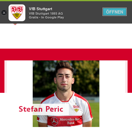
VfB Stuttgart
ÖFFNEN
×
VfB Stuttgart 1893 AG
Menü
Gratis - In Google Play
Stefan Peric