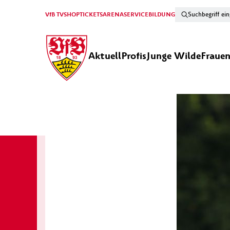
VfB TV
SHOP
TICKETS
ARENA
SERVICE
BILDUNG
Aktuell
Profis
Junge Wilde
Fraue