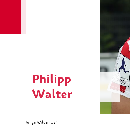
Philipp
Walter
Junge Wilde
U21
›