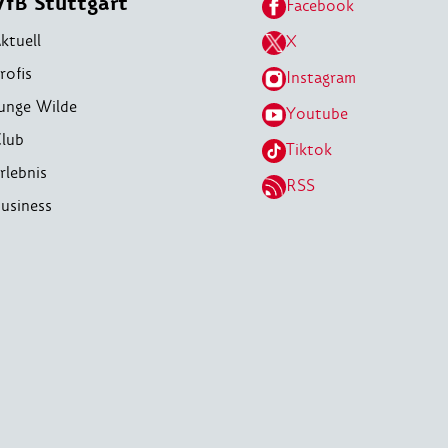
VfB Stuttgart
Facebook
ktuell
X
rofis
Instagram
unge Wilde
Youtube
lub
Tiktok
rlebnis
RSS
usiness