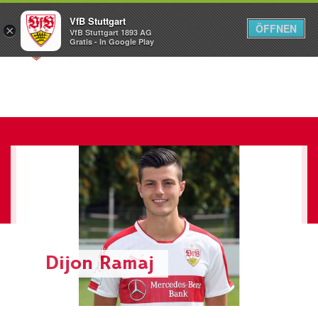
VfB Stuttgart
ÖFFNEN
×
VfB Stuttgart 1893 AG
Menü
Gratis - In Google Play
Dijon Ramaj