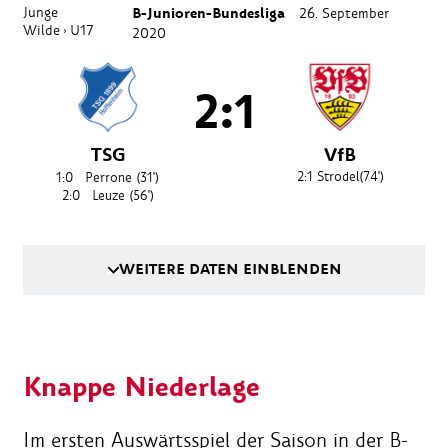
Junge
B-Junioren-Bundesliga
26. September
Wilde
U17
›
2020
2:1
TSG
VfB
2:1
Strodel
(74')
1:0
Perrone
(31')
2:0
Leuze
(56')
WEITERE DATEN EINBLENDEN
Knappe Niederlage
Im ersten Auswärtsspiel der Saison in der B-