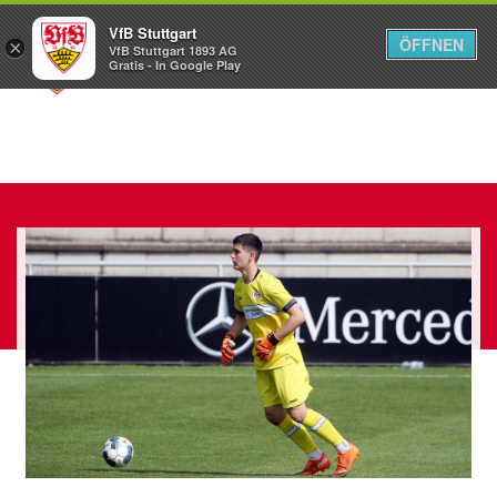
VfB Stuttgart
ÖFFNEN
×
VfB Stuttgart 1893 AG
Menü
Gratis - In Google Play