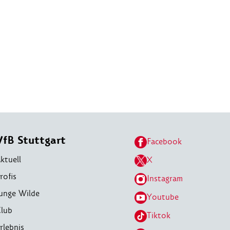
VfB Stuttgart
Facebook
ktuell
X
rofis
Instagram
unge Wilde
Youtube
lub
Tiktok
rlebnis