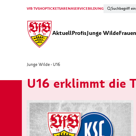
VfB TV
SHOP
TICKETS
ARENA
SERVICE
BILDUNG
Aktuell
Profis
Junge Wilde
Fraue
Junge Wilde
U16
›
U16 erklimmt die T