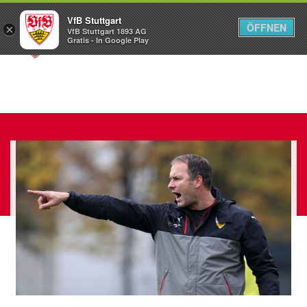
VfB Stuttgart
ÖFFNEN
×
VfB Stuttgart 1893 AG
Menü
Gratis - In Google Play