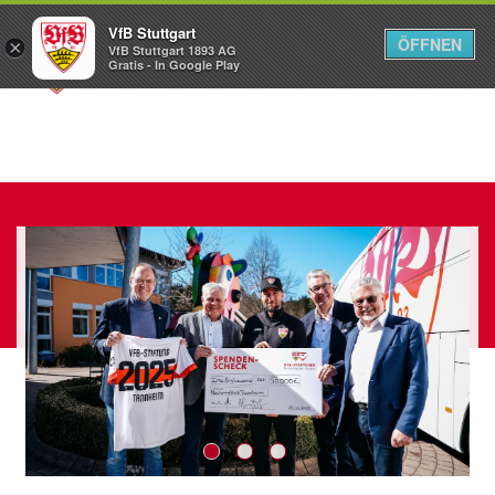
VfB Stuttgart
ÖFFNEN
×
VfB Stuttgart 1893 AG
Menü
Gratis - In Google Play