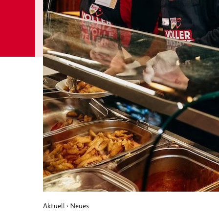
Aktuell
Neues
›