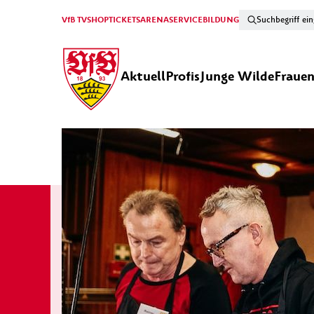
VfB TV
SHOP
TICKETS
ARENA
SERVICE
BILDUNG
Aktuell
Profis
Junge Wilde
Fraue