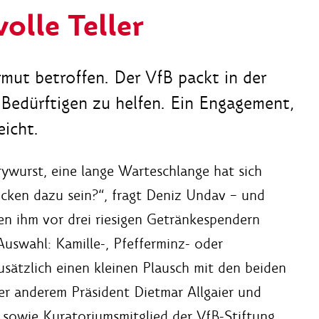
volle Teller
ut betroffen. Der VfB packt in der
 Bedürftigen zu helfen. Ein Engagement,
eicht.
ywurst, eine lange Warteschlange hat sich
ecken dazu sein?“, fragt Deniz Undav – und
ben ihm vor drei riesigen Getränkespendern
Auswahl: Kamille-, Pfefferminz- oder
usätzlich einen kleinen Plausch mit den beiden
er anderem Präsident Dietmar Allgaier und
sowie Kuratoriumsmitglied der VfB-Stiftung,