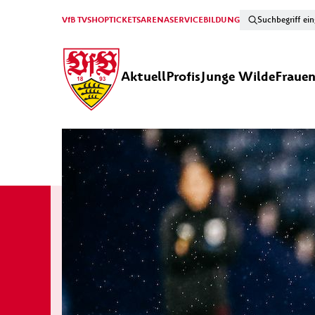
VfB TV
SHOP
TICKETS
ARENA
SERVICE
BILDUNG
Aktuell
Profis
Junge Wilde
Fraue