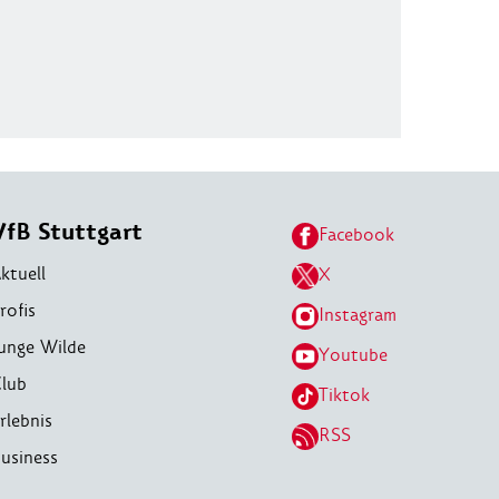
VfB Stuttgart
Facebook
ktuell
X
rofis
Instagram
unge Wilde
Youtube
lub
Tiktok
rlebnis
RSS
usiness