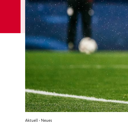
Aktuell
Neues
›