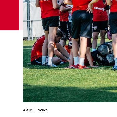
Aktuell
Neues
›