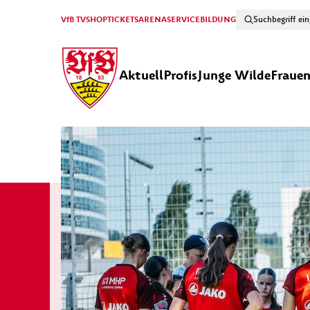
VfB TV
SHOP
TICKETS
ARENA
SERVICE
BILDUNG
Aktuell
Profis
Junge Wilde
Fraue