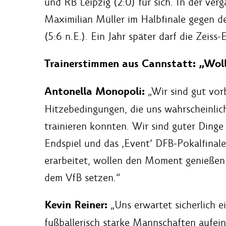
und RB Leipzig (2:0) für sich. In der ver
Maximilian Müller im Halbfinale gegen d
(5:6 n.E.). Ein Jahr später darf die Zeis
Trainerstimmen aus Cannstatt: „Wolle
Antonella Monopoli:
„Wir sind gut vorb
Hitzebedingungen, die uns wahrscheinl
trainieren konnten. Wir sind guter Dinge
Endspiel und das ‚Event‘ DFB-Pokalfinale
erarbeitet, wollen den Moment genießen u
dem VfB setzen.“
Kevin Reiner:
„Uns erwartet sicherlich e
fußballerisch starke Mannschaften aufein