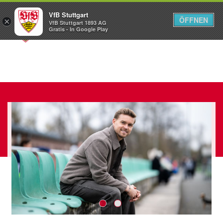
VfB Stuttgart
ÖFFNEN
×
VfB Stuttgart 1893 AG
Menü
Gratis - In Google Play