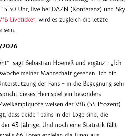
b 15.30 Uhr, live bei DAZN (Konferenz) und Sky
VfB Liveticker
, wird es zugleich die letzte
 sein.
5/2026
geht“, sagt Sebastian Hoeneß und ergänzt: „Ich
gswoche meiner Mannschaft gesehen. Ich bin
 Unterstützung der Fans – in die Begegnung sehr
richt dieses Heimspiel ein besonders
e Zweikampfquote weisen der VfB (55 Prozent)
t, dass beide Teams in der Lage sind, die
er 43-Jährige. Und noch eine Statistik fällt
eweils 66 Toren erzielen die Jungs aus