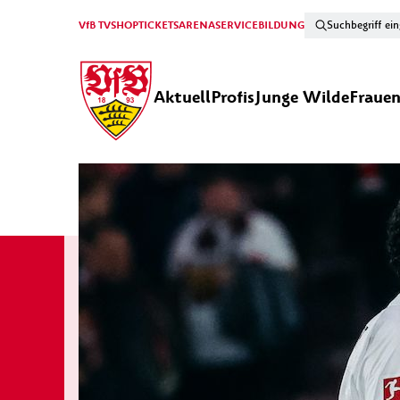
VfB TV
SHOP
TICKETS
ARENA
SERVICE
BILDUNG
Aktuell
Profis
Junge Wilde
Fraue