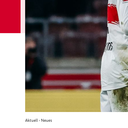
Aktuell
Neues
›