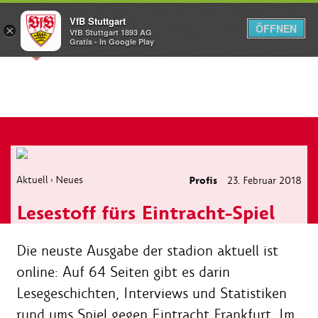
VfB Stuttgart
ÖFFNEN
×
VfB Stuttgart 1893 AG
Menü
Gratis - In Google Play
Aktuell
Neues
Profis
23. Februar 2018
›
Lesestoff fürs Eintracht-Spiel
Die neuste Ausgabe der stadion aktuell ist
online: Auf 64 Seiten gibt es darin
Lesegeschichten, Interviews und Statistiken
rund ums Spiel gegen Eintracht Frankfurt. Im