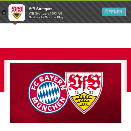
VfB Stuttgart
ÖFFNEN
×
VfB Stuttgart 1893 AG
Menü
Gratis - In Google Play