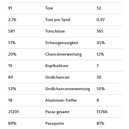
91
Tore
32
2,76
Tore pro Spiel
0,97
581
Torschüsse
365
51%
Schussgenauigkeit
45%
20%
Chancenverwertung
12%
19
Kopfballtore
7
89
Großchancen
30
53%
Großchancenverwertung
50%
18
Aluminum-Treffer
8
21201
Pässe gesamt
13766
89%
Passquote
81%