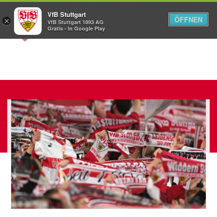
VfB Stuttgart
ÖFFNEN
×
VfB Stuttgart 1893 AG
Menü
Gratis - In Google Play