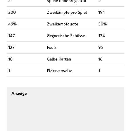
2
Spiele ohne Gegentor
2
200
Zweikämpfe pro Spiel
194
49%
Zweikampfquote
50%
147
Gegnerische Schüsse
174
127
Fouls
95
16
Gelbe Karten
16
1
Platzverweise
1