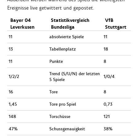
Ereignisse live getwittert und gepostet.
Bayer 04
Statistikvergleich
VfB
Leverkusen
Bundesliga
Stuttgart
11
absolvierte Spiele
11
13
Tabellenplatz
18
11
Punkte
8
Trend (S/U/N) der letzten
1/2/2
1/0/4
5 Spiele
16
Tore
8
1,45
Tore pro Spiel
0,73
148
Torschüsse
121
47%
Schussgenauigkeit
38%