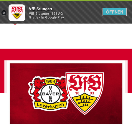
VfB Stuttgart
ÖFFNEN
×
VfB Stuttgart 1893 AG
Menü
Gratis - In Google Play