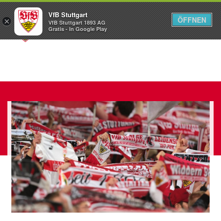
VfB Stuttgart
ÖFFNEN
×
VfB Stuttgart 1893 AG
Menü
Gratis - In Google Play