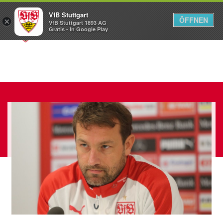
VfB Stuttgart
ÖFFNEN
×
VfB Stuttgart 1893 AG
Menü
Gratis - In Google Play