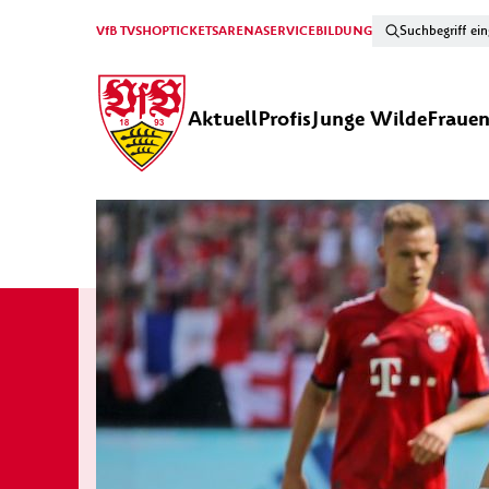
VfB TV
SHOP
TICKETS
ARENA
SERVICE
BILDUNG
Aktuell
Profis
Junge Wilde
Fraue