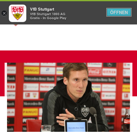
VfB Stuttgart
ÖFFNEN
×
VfB Stuttgart 1893 AG
Menü
Gratis - In Google Play