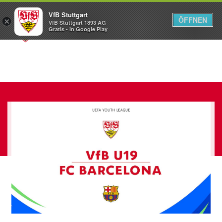
VfB Stuttgart
ÖFFNEN
×
VfB Stuttgart 1893 AG
Menü
Gratis - In Google Play