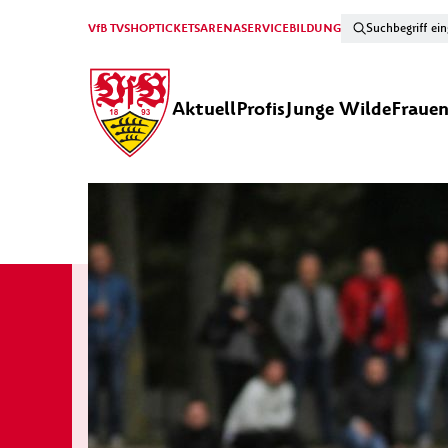
VfB TV
SHOP
TICKETS
ARENA
SERVICE
BILDUNG
Aktuell
Profis
Junge Wilde
Fraue