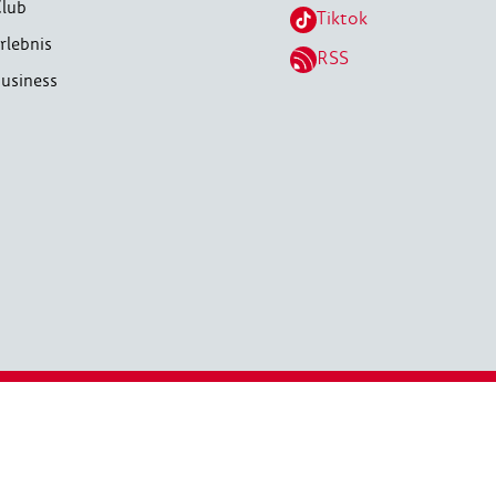
lub
Tiktok
rlebnis
RSS
usiness