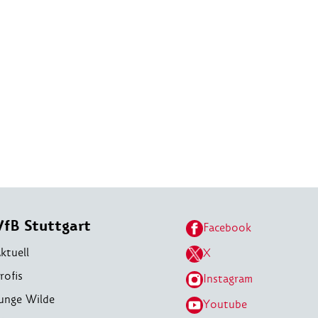
VfB Stuttgart
Facebook
ktuell
X
rofis
Instagram
unge Wilde
Youtube