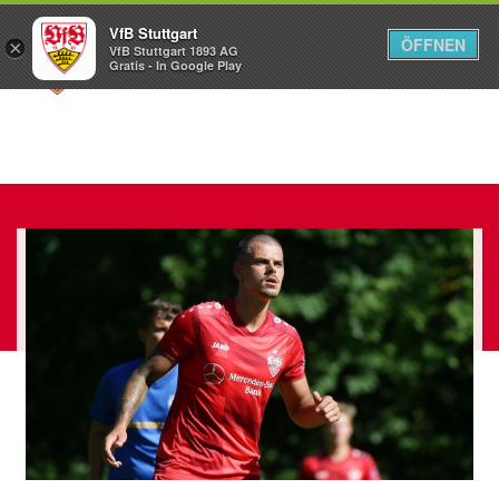
VfB Stuttgart
ÖFFNEN
×
VfB Stuttgart 1893 AG
Menü
Gratis - In Google Play