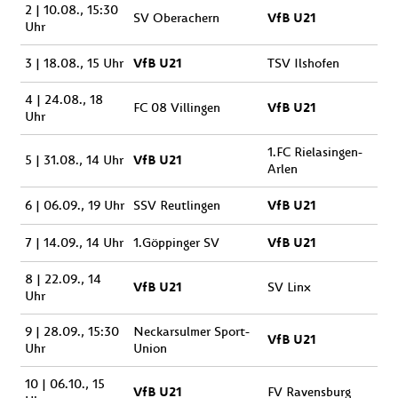
2 | 10.08., 15:30
VfB U21
SV Oberachern
Uhr
VfB U21
3 | 18.08., 15 Uhr
TSV Ilshofen
4 | 24.08., 18
VfB U21
FC 08 Villingen
Uhr
1.FC Rielasingen-
VfB U21
5 | 31.08., 14 Uhr
Arlen
VfB U21
6 | 06.09., 19 Uhr
SSV Reutlingen
VfB U21
7 | 14.09., 14 Uhr
1.Göppinger SV
8 | 22.09., 14
VfB U21
SV Linx
Uhr
9 | 28.09., 15:30
Neckarsulmer Sport-
VfB U21
Uhr
Union
10 | 06.10., 15
VfB U21
FV Ravensburg