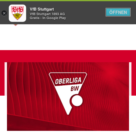
VfB Stuttgart
ÖFFNEN
×
VfB Stuttgart 1893 AG
Menü
Gratis - In Google Play