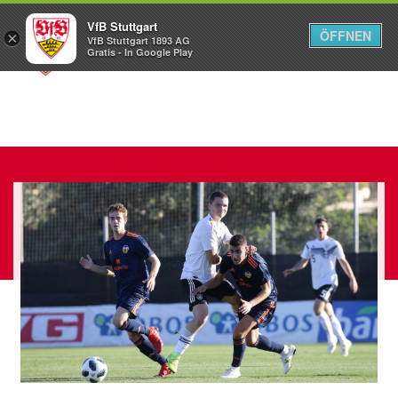
VfB Stuttgart
ÖFFNEN
×
VfB Stuttgart 1893 AG
Menü
Gratis - In Google Play