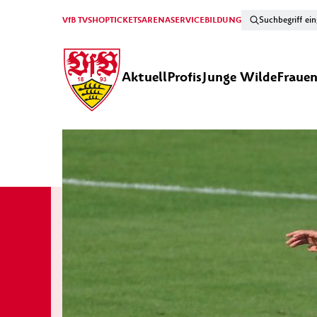
VfB TV
SHOP
TICKETS
ARENA
SERVICE
BILDUNG
Aktuell
Profis
Junge Wilde
Fraue