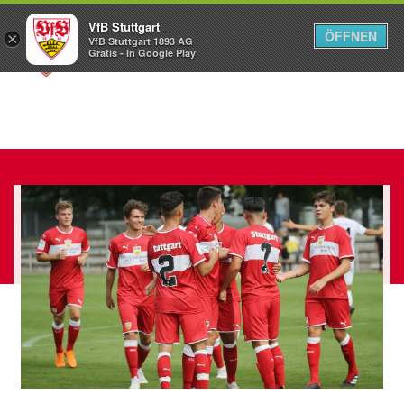
VfB Stuttgart
ÖFFNEN
×
VfB Stuttgart 1893 AG
Menü
Gratis - In Google Play