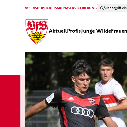
VfB TV
SHOP
TICKETS
ARENA
SERVICE
BILDUNG
Aktuell
Profis
Junge Wilde
Fraue