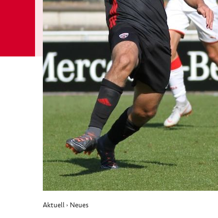
Aktuell
Neues
›