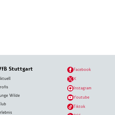
VfB Stuttgart
Facebook
ktuell
X
rofis
Instagram
unge Wilde
Youtube
lub
Tiktok
rlebnis