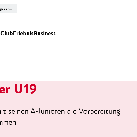
n
Club
Erlebnis
Business
der U19
mit seinen A-Junioren die Vorbereitung
ommen.