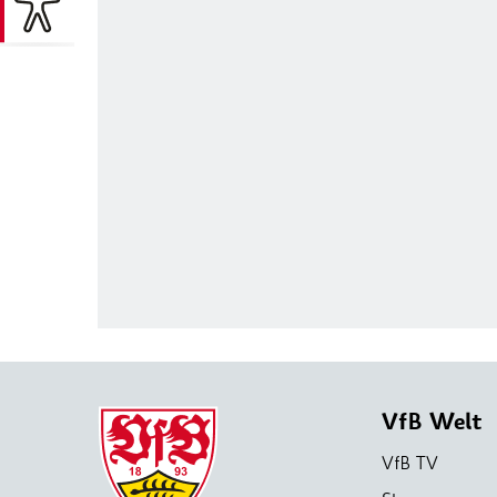
VfB Welt
VfB TV