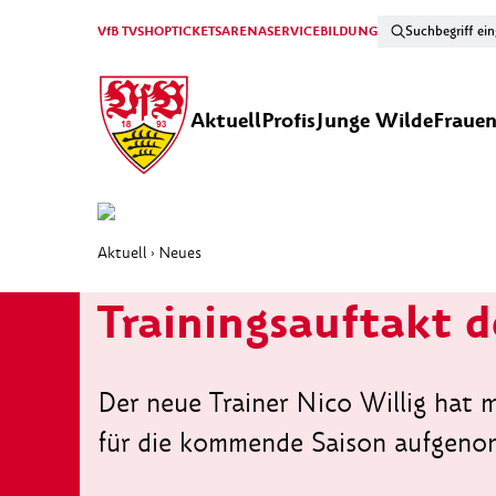
VfB TV
SHOP
TICKETS
ARENA
SERVICE
BILDUNG
Aktuell
Profis
Junge Wilde
Fraue
Aktuell
Neues
›
Trainingsauftakt 
Der neue Trainer Nico Willig hat 
für die kommende Saison aufgen