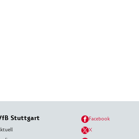
VfB Stuttgart
Facebook
ktuell
X