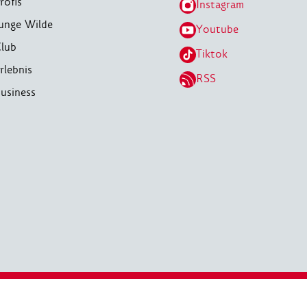
rofis
Instagram
unge Wilde
Youtube
lub
Tiktok
rlebnis
RSS
usiness