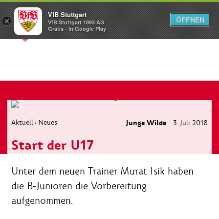
VfB Stuttgart
ÖFFNEN
×
VfB Stuttgart 1893 AG
Menü
Gratis - In Google Play
Aktuell
Neues
Junge Wilde
3. Juli 2018
›
Start der U17
Unter dem neuen Trainer Murat Isik haben
die B-Junioren die Vorbereitung
aufgenommen.