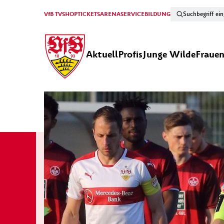
VfB TV
SHOP
TICKETS
ARENA
SERVICE
BILDUNG
Aktuell
Profis
Junge Wilde
Fraue